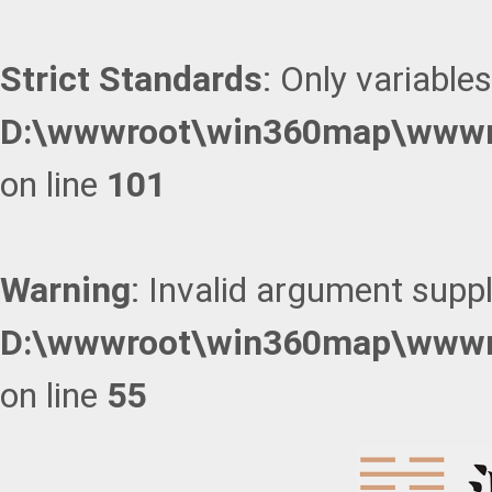
Strict Standards
: Only variable
D:\wwwroot\win360map\wwwro
on line
101
Warning
: Invalid argument suppl
D:\wwwroot\win360map\wwwro
on line
55